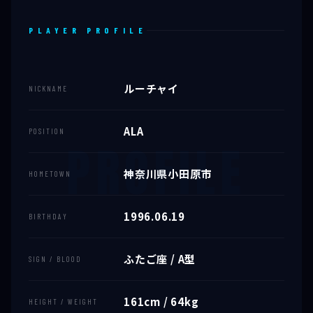
PLAYER PROFILE
ルーチャイ
NICKNAME
ALA
POSITION
神奈川県小田原市
HOMETOWN
1996.06.19
BIRTHDAY
ふたご座 / A型
SIGN / BLOOD
161cm / 64kg
HEIGHT / WEIGHT