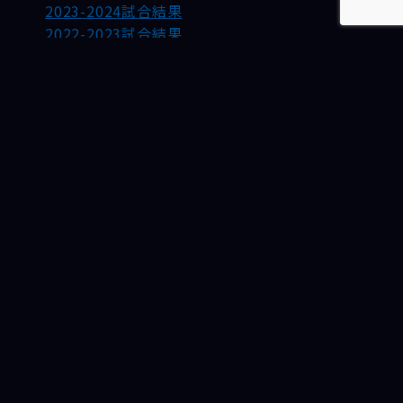
2023-2024試合結果
2022-2023試合結果
ファンクラブ
パートナーのご紹介
ファミリーパートナー募集
サポートプラン
試合運営ボランティア募集
伊藤園 立川アスレティックFC自販機
クラブについて
HISTORY
育成組織 U-18
レディースについて
プライバシーポリシー
お問い合わせ
特定商取引法に基づく表記
ONLINE STORE
アスレ自販機のご紹介
アスレ自販機 商品一覧