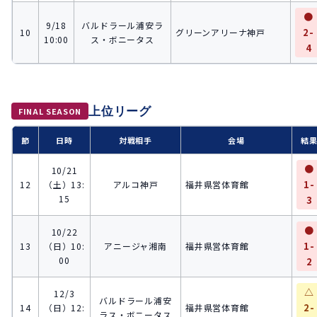
●
9/18
バルドラール浦安ラ
2-
10
グリーンアリーナ神戸
10:00
ス・ボニータス
4
上位リーグ
FINAL SEASON
節
日時
対戦相手
会場
結
●
10/21
1-
12
（土）13:
アルコ神戸
福井県営体育館
15
3
●
10/22
1-
13
（日）10:
アニージャ湘南
福井県営体育館
00
2
△
12/3
バルドラール浦安
2-
14
（日）12:
福井県営体育館
ラス・ボニータス