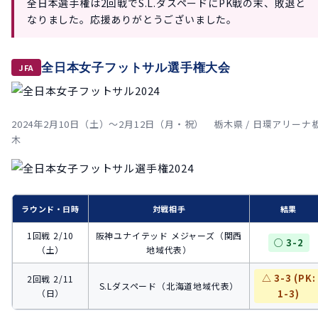
全日本選手権は2回戦でS.L.ダスペードにPK戦の末、敗退と
なりました。応援ありがとうございました。
全日本女子フットサル選手権大会
JFA
2024年2月10日（土）〜2月12日（月・祝） 栃木県 / 日環アリーナ
木
ラウンド・日時
対戦相手
結果
1回戦 2/10
阪神ユナイテッド メジャーズ（関西
○ 3-2
（土）
地域代表）
△ 3-3 (PK:
2回戦 2/11
S.Lダスペード（北海道地域代表）
（日）
1-3)