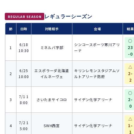
レギュラーシーズン
REGULAR SEASON
節
日時
対戦相手
会場
結果
○
6/18
シンコースポーツ寒川アリ
23
1
ミネルバ宇部
10:30
ーナ
-0
△
6/25
エスポラーダ北海道
キリンレモンスタジアムソ
2-
2
10:00
イルネーヴェ
ルトアリーナ防府
2
○
7/1 1
2-
3
さいたまサイコロ
サイデン化学アリーナ
8:00
0
△
7/2 1
1-
4
SWH西宮
サイデン化学アリーナ
5:00
1