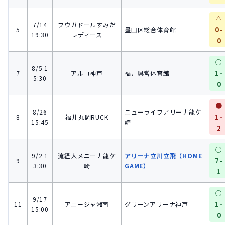
△
7/14
フウガドールすみだ
0-
5
墨田区総合体育館
19:30
レディース
0
○
8/5 1
1-
7
アルコ神戸
福井県営体育館
5:30
0
●
8/26
ニューライフアリーナ龍ケ
1-
8
福井丸岡RUCK
15:45
崎
2
○
9/2 1
流経大メニーナ龍ケ
アリーナ立川立飛（HOME
7-
9
3:30
崎
GAME）
1
○
9/17
1-
11
アニージャ湘南
グリーンアリーナ神戸
15:00
0