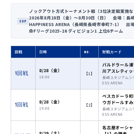
ノックアウト方式トーナメント戦（3位決定戦実施な
2026年8月28日（金）〜8月30日（日） 会場：
CUP
HAPPINESS ARENA（長崎県長崎市幸町7-1）
命Fリーグ2025-26 ディビジョン1 上位6チーム
回戦
日時
NO.
対戦カード
バルドラール浦
8/28（金）
川アスレティッ
1回戦
【1】
16:00
長崎スタジアムシティ
ESS ARENA
ペスカドーラ町
8/28（金）
ウガドールすみ
1回戦
【2】
19:00
長崎スタジアムシティ
ESS ARENA
名古屋オーシャ
8/29（土）
【1】の勝者