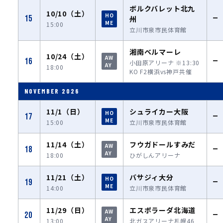
ボルクバレット北九
10/10（土）
HO
15
—
州
ME
15:00
立川市泉市民体育館
湘南ベルマーレ
10/24（土）
AW
16
—
小田原アリーナ ※13:30
AY
18:00
KO F2横浜vs神戸共催
NOVEMBER 2026
11/1（日）
シュライカー大阪
HO
17
—
ME
15:00
立川市泉市民体育館
11/14（土）
フウガドールすみだ
AW
18
—
AY
18:00
ひがしんアリーナ
11/21（土）
バサジィ大分
HO
19
—
ME
14:00
立川市泉市民体育館
11/29（日）
エスポラーダ北海道
AW
20
—
AY
13:00
北ガスアリーナ札幌46