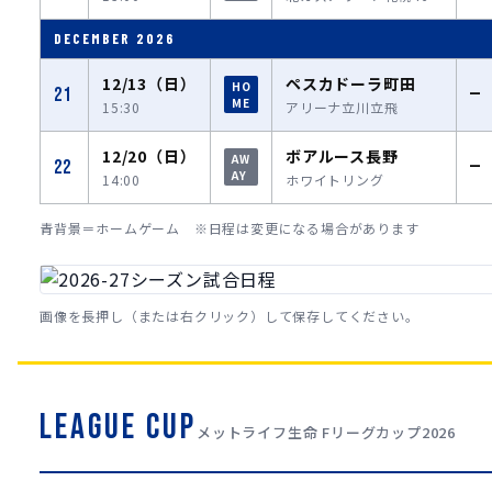
DECEMBER 2026
12/13（日）
ペスカドーラ町田
HO
21
—
ME
15:30
アリーナ立川立飛
12/20（日）
ボアルース長野
AW
22
—
AY
14:00
ホワイトリング
青背景＝ホームゲーム ※日程は変更になる場合があります
画像を長押し（または右クリック）して保存してください。
LEAGUE CUP
メットライフ生命 Fリーグカップ2026