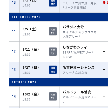
8/2（日）
HO
10
0-
アリーナ立川立飛 男女
ME
14:00
Fリーグ同日開催
SEPTEMBER 2026
バサジィ大分
9/5（土）
AW
11
—
サイクルショップコダマ
AY
12:00
大洲アリーナ
しながわシティ
9/11（金）
AW
12
—
EBARA WAVEアリーナ
AY
18:30
おおた
9/27（日）
名古屋オーシャンズ
HO
13
—
ME
15:30
アリーナ立川立飛
OCTOBER 2026
バルドラール浦安
10/2（金）
AW
14
—
バルドラール浦安アリー
AY
18:30
ナ