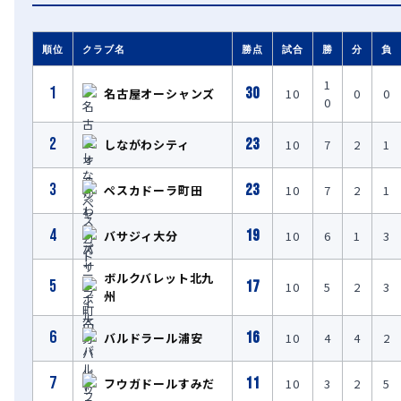
順位
クラブ名
勝点
試合
勝
分
負
1
1
30
名古屋オーシャンズ
10
0
0
0
2
23
しながわシティ
10
7
2
1
3
23
ペスカドーラ町田
10
7
2
1
4
19
バサジィ大分
10
6
1
3
ボルクバレット北九
5
17
10
5
2
3
州
6
16
バルドラール浦安
10
4
4
2
7
11
フウガドールすみだ
10
3
2
5