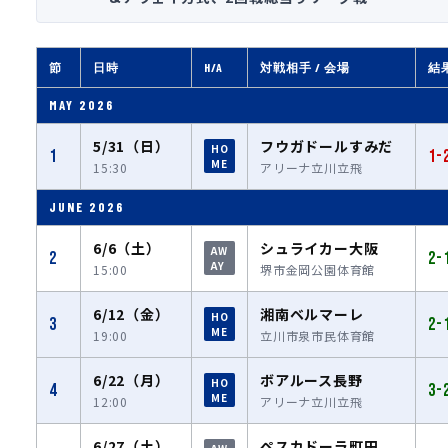
節
日時
H/A
対戦相手 / 会場
結
MAY 2026
5/31（日）
フウガドールすみだ
HO
1
1-
ME
15:30
アリーナ立川立飛
JUNE 2026
6/6（土）
シュライカー大阪
AW
2
2-
AY
15:00
堺市金岡公園体育館
6/12（金）
湘南ベルマーレ
HO
3
2-
ME
19:00
立川市泉市民体育館
6/22（月）
ボアルース長野
HO
4
3-
ME
12:00
アリーナ立川立飛
6/27（土）
ペスカドーラ町田