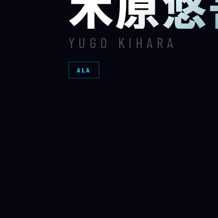
木原悠
YUGO KIHARA
ALA