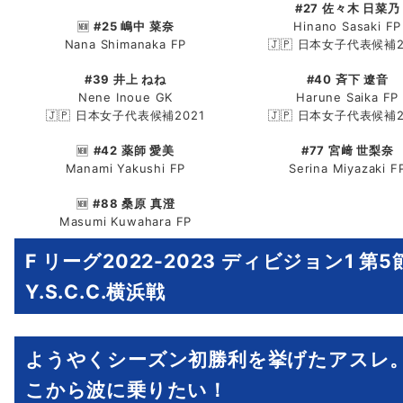
#27 佐々木 日菜乃
🆕
#25 嶋中 菜奈
Hinano Sasaki FP
Nana Shimanaka FP
🇯🇵 日本女子代表候補2
#39 井上 ねね
#40 斉下 遼音
Nene Inoue GK
Harune Saika FP
🇯🇵 日本女子代表候補2021
🇯🇵 日本女子代表候補2
🆕
#42 薬師 愛美
#77 宮﨑 世梨奈
Manami Yakushi FP
Serina Miyazaki F
🆕
#88 桑原 真澄
Masumi Kuwahara FP
F リーグ2022-2023 ディビジョン1 第5
Y.S.C.C.横浜戦
ようやくシーズン初勝利を挙げたアスレ
こから波に乗りたい！