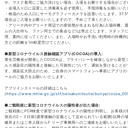
や、マスク着用にご協力頂けない場合、入場をお断りする場合がござ
・会場入り口に設置した消毒液を必ず使用し、手指消毒をお願いいた
・検温のため入口にサーモグラフィーカメラを設置いたします。37.5
場合はご入場をお断りいたしますので、予めご了承ください。
・アリーナ内やアリーナ周辺での密状態が生まれる行為(入場待機、
ムの入出待ち、ファン同士での集会など)は禁止とします。スタッフ
理、案内に従ってください。また、入場時やお手洗い利用時の待機列
方との距離を1m程度空けてください。
■新型コロナウイルス接触確認アプリ(COCOA)の導入:
厚生労働省が開発したCOCOAは、プライバシーを確保しながら新型
ルス感染症の陽性者と接触した可能性について、通知を受けることが
す。感染拡大防止のため、ご自身のスマートフォンへ事前にアプリの
ールのご協力をお願いいたします。
アプリインストールの詳細はこちら
(
https://www.mhlw.go.jp/stf/seisakunitsuite/bunya/cocoa_00
■ご観戦後に新型コロナウイルスの陽性者が出た場合:
ご観戦後にPCR検査で新型コロナウイルスの陽性が判明し、お客様の
発症の2～３日前(濃厚接触の定義として定められている範囲)以降の
健所またはご本人様からF リーグ事務局へのご連絡をお願いいたしま