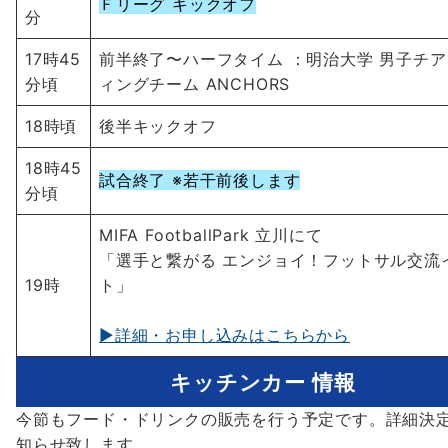
Ｆリーグ キックオフ
分
17時45
前半終了〜ハーフタイム ：明治大学 男子チ
分頃
ィングチーム ANCHORS
18時頃
後半キックオフ
18時45
試合終了 ※若干前後します
分頃
MIFA FootballPark 立川にて
「選手と繋がる エンジョイ！フットサル交流
19時
ト」
▶詳細・お申し込みはこちらから
キッチンカー 情報
今節もフード・ドリンクの販売を行う予定です。詳細決
知らせ致します。