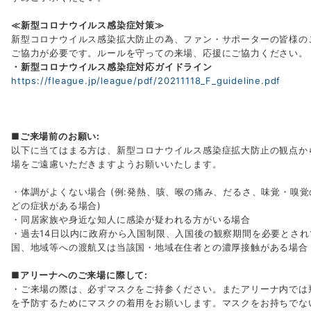
≪新型コロナウイルス感染症対策≫
新型コロナウイルス感染拡大防止の為、ファン・サポーターの皆様の
ご協力が必要です。ルールを守っての来場、応援にご協力ください。
・新型コロナウイルス感染症対応ガイドライン
https://fleague.jp/league/pdf/20211118_F_guideline.pdf
■ご来場前のお願い:
以下に当てはまる方は、新型コロナウイルス感染症拡大防止の観点か
場をご遠慮いただきますようお願いいたします。
・体調がよくない場合 (例:発熱、咳、喉の痛み、だるさ、味覚・嗅
どの症状がある場合)
・同居家族や身近な知人に感染が疑われる方がいる場合
・過去14日以内に政府から入国制限、入国後の観察期間を必要とされ
国、地域等への渡航又は当該国・地域在住者との濃厚接触がある場合
■アリーナへのご来場に際して:
・ご来場の際は、必ずマスクをご持参ください。またアリーナ内では
を予防するためにマスクの着用をお願いします。マスクをお持ちでな