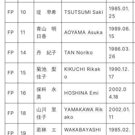
1985.01.
FP
10
堤 早希
TSUTSUMI Saki
25
青山 明
1989.06.
FP
11
AOYAMA Asuka
日香
15
1986.03.
FP
14
丹 紀子
TAN Noriko
26
菊池 梨
KIKUCHI Rikak
1990.12.
FP
15
佳子
o
17
保科 永
2002.0
FP
16
HOSHINA Emi
美
4.18
山川 里
YAMAKAWA Rik
2002.01.
FP
18
佳子
ako
11
若林 エ
WAKABAYASHI
1985.02.
FP
19