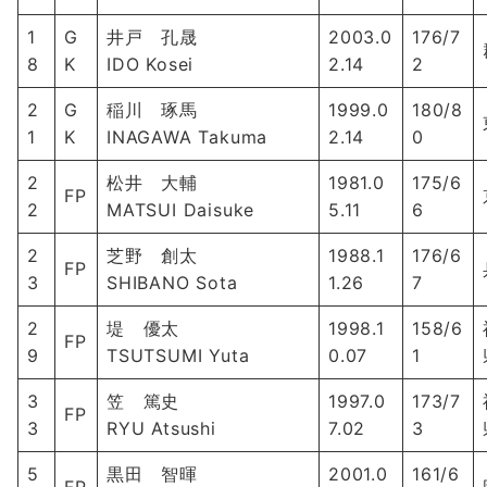
1
G
井戸 孔晟
2003.0
176/7
8
K
IDO Kosei
2.14
2
2
G
稲川 琢馬
1999.0
180/8
1
K
INAGAWA Takuma
2.14
0
2
松井 大輔
1981.0
175/6
FP
2
MATSUI Daisuke
5.11
6
2
芝野 創太
1988.1
176/6
FP
3
SHIBANO Sota
1.26
7
2
堤 優太
1998.1
158/6
FP
9
TSUTSUMI Yuta
0.07
1
3
笠 篤史
1997.0
173/7
FP
3
RYU Atsushi
7.02
3
5
黒田 智暉
2001.0
161/6