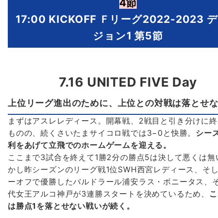
4節
17:00 KICKOFF Ｆリーグ2022-2023
ジョン1 第5節
7.16 UNITED FIVE Day
上位リーグ進出のために、上位との対戦は落とせ
まずはアスレレディース。開幕戦、2戦目と引き分けに終
ものの、続くさいたまサイコロ戦では3−0と快勝。
シー
利をあげて立飛でのホームゲームを迎える。
ここまで3試合を終えて1勝2分の勝点5は決して悪くは無
かし昨シーズンのリーグ戦1位SWH西宮レディース、そ
ーオフで優勝したバルドラール浦安ラス・ボニータス、
代女王アルコ神戸が3連勝スタートを決めているため、
こ
は勝点1を落とせない戦いが続く。