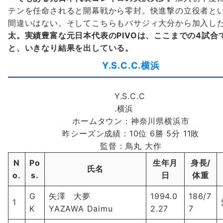
テンを任命されると開幕戦から零封。快進撃の立役者と
間違いはない。そしてこちらもバサジィ大分から加入し
太。実績豊富な元日本代表のPIVOは、ここまでの4試合
と、いきなり結果を出している。
Y.S.C.C.横浜
Y.S.C.C
.横浜
ホームタウン：神奈川県横浜市
昨シーズン成績：10位 6勝 5分 11敗
監督：鳥丸 大作
N
Po
生年月
身長/
氏名
o.
s.
日
体重
G
矢澤 大夢
1994.0
186/7
1
K
YAZAWA Daimu
2.27
7