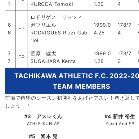
FP
1
KURODA Tomoki
1.20
4
ロドリゲス リッツィ
6
ガブリエル
1999.0
178/7
FP
6
RODRIGUES Rizzi Gab
4.25
4
riel
7
菅原 健太
1999.0
173/7
FP
7
SUGAHARA Kenta
1.28
3
TACHIKAWA ATHLETIC F.C. 2022-2
TEAM MEMBERS
前節で待望のシーズン初勝利をあげたアスレ！巻き返し
しょう！！
#3 アスレくん
#4 新井 裕生
ATHLE-KUN AP
Yusei Arai FP
#5 皆本 晃