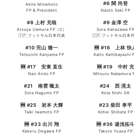
#6 関 尚登
Akira Minamoto
FP & President
Naoto Seki FP
#8 上村 充哉
#9 金澤 空
Atsuya Uemura FP（C）
Sora Kanazawa F
🇯🇵 フットサル日本代表
🇯🇵 フットサル日本
#10 完山 徹一
🆕
#16 上林 快
Tetsuichi Kanyama FP
Kaito Kamibayashi 
🆕
#17 安東 直生
🆕
#19 中村 
Nao Ando FP
Mitsuru Nakamura 
#21 南雲 颯太
#24 西 滉太
Sota Nagumo FP
Kota Nishi GK
🆕
#25 岩本 大輝
#23 柴田 孝平
Taiki Iwamoto FP
Kohei Shibata FP
🆕
#33 出川 翔
🆕
#36 湯浅拓
Kakeru Degawa FP
Takuto Yuasa FP