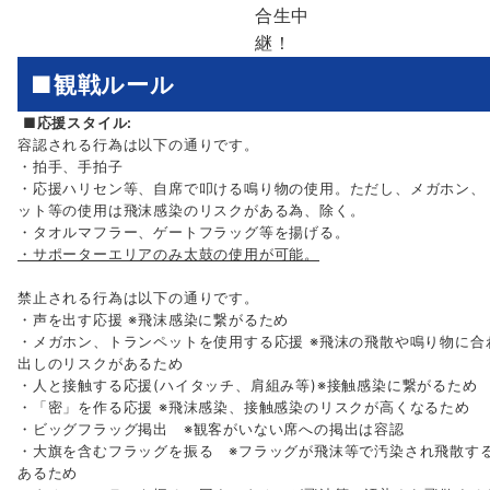
合生中
継！
■観戦ルール
■応援スタイル:
容認される行為は以下の通りです。
・拍手、手拍子
・応援ハリセン等、自席で叩ける鳴り物の使用。ただし、メガホン、
ット等の使用は飛沫感染のリスクがある為、除く。
・タオルマフラー、ゲートフラッグ等を揚げる。
・サポーターエリアのみ太鼓の使用が可能。
禁止される行為は以下の通りです。
・声を出す応援 ※飛沫感染に繋がるため
・メガホン、トランペットを使用する応援 ※飛沫の飛散や鳴り物に合
出しのリスクがあるため
・人と接触する応援(ハイタッチ、肩組み等)※接触感染に繋がるため
・「密」を作る応援 ※飛沫感染、接触感染のリスクが高くなるため
・ビッグフラッグ掲出 ※観客がいない席への掲出は容認
・大旗を含むフラッグを振る ※フラッグが飛沫等で汚染され飛散す
あるため