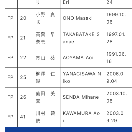
リ
Eri
24
小野 真
1999.10.
FP
20
ONO Masaki
咲
06
高畠 早
TAKABATAKE S
1997.01.
FP
21
奈恵
anae
28
1991.06.
FP
22
青山 葵
AOYAMA Aoi
16
柳澤 仁
YANAGISAWA N
2006.0
FP
25
湖
iko
9.04
仙田 美
2003.10.
FP
26
SENDA Mihane
翼
08
川村 碧
KAWAMURA Ao
2003.0
FP
41
依
i
9.29