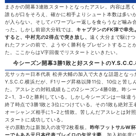
まさかの開幕3連敗スタートとなったアスレ。内容は悪く
誰もが口をそろえ、確かに相手よりシュート本数は多い
が入らない。そしてパワープレー返しを食らうなど噛み
った。しかし前節大分戦では、
キャプテンのFK弾で幸先
すると、中村充の2得点で突き放し、
遠く大分まで駆けつ
れたファンの前で、ようやく勝利をプレゼントすること
た。ここからはV字回復でリスタートといきたい。
今シーズン開幕3勝1敗と好スタートのY.S.C.C
元サッカー日本代表 松井大輔の加入で大きな話題となっ
Y.S.C.C.横浜だが、F1リーグ昇格以降11位、10位と苦し
た。アスレとの対戦成績もこの2シーズン4勝0敗。昨シ
2−1、3−0と勝利している。しかし今シーズンは一味違う
終了時点で3勝1敗と3位につけている。その1敗も絶対王
オーシャンズ相手に1−2と惜敗。苦しんだアスレとは対
スタートに成功している。
その原動力は新加入の攻守2枚看板。
昨年フットサルW杯
ーでもある元日本代表ゴレイロの矢沢大夢。
加入初年度