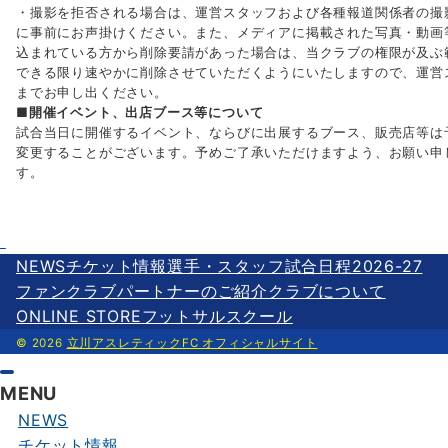
・撮影を拒否される場合は、運営スタッフおよび各種報道関係者の撮
に事前にお声掛けください。また、メディアに掲載された写真・動画
込まれている方から削除要請があった場合は、当クラブの権限が及ぶ
できる限り速やかに削除させていただくようにいたしますので、運営
までお申し出ください。
■開催イベント、出店ブース等について
試合当日に開催するイベント、ならびに出展するブース、販売店等は
変更することがございます。予めご了承いただけますよう、お願い申
す。
NEWS
チケット情報
選手・スタッフ
試合日程2026-27
ファンクラブ
パートナーのご紹介
クラブについて
ONLINE STORE
フットサルスクール
© 2026
立川アスレティックFC オフィシャルサイト
MENU
NEWS
チケット情報