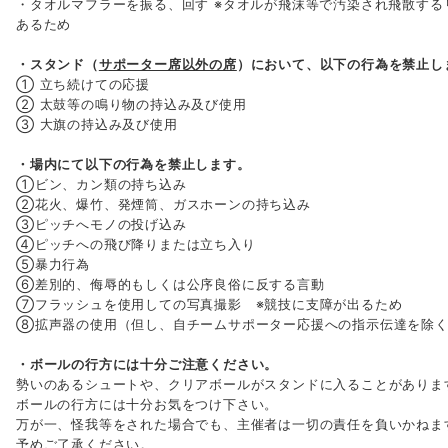
・タオルマフラーを振る、回す ※タオルが飛沫等で汚染され飛散する
あるため
・スタンド（
サポーター席以外の席
）において、以下の行為を禁止し
① 立ち続けての応援
② 太鼓等の鳴り物の持込み及び使用
③ 大旗の持込み及び使用
・場内にて以下の行為を禁止します。
①ビン、カン類の持ち込み
②花火、爆竹、発煙筒、ガスホーンの持ち込み
③ピッチへモノの投げ込み
④ピッチへの飛び降りまたは立ち入り
⑤暴力行為
⑥差別的、侮辱的もしくは公序良俗に反する言動
⑦フラッシュを使用しての写真撮影 ※競技に支障が出るため
⑧拡声器の使用（但し、自チームサポーター応援への指示伝達を除
・ボールの行方には十分ご注意ください。
勢いのあるシュートや、クリアボールがスタンドに入ることがありま
ボールの行方には十分お気をつけ下さい。
万が一、怪我等をされた場合でも、主催者は一切の責任を負いかねま
予めご了承ください。