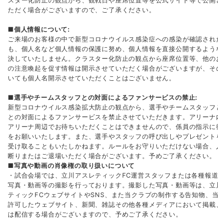
スター化防止の観点から、観戦日や座席位置等を公式サイト等で公開
ただく場合がございますので、ご了承ください。
■個人情報について:
ご来場のお客様の中で新型コロナウイルス感染症への感染が確認され
も、個人名など個人情報の保護に努め、個人情報を直接公開するよう
決していたしません。クラスター化防止の観点から座席位置等、他の
の注意喚起を促す情報は開示させていただく場合がございますが、そ
いても個人名開示させていただくことはございません。
■選手やチームスタッフとの対面によるファンサービスの禁止:
新型コロナウイルス感染拡大防止の観点から、選手やチームスタッフ
との対面によるファンサービスを禁止させていただきます。アリーナ
アリーナ周辺でお待ちいただくことはできませんので、係員の指示に
をお願いいたします。また、選手やスタッフの呼び出しやプレゼント
受け取ることもいたしかねます。ルールをお守りいただけない場合、
断りまたはご退場いただく場合がございます。予めご了承ください。
■写真や動画の肖像権の取り扱いについて
・試合会場では、立川アスレティックFC運営スタッフまたは各種報
写真・動画等の撮影を行っております。撮影した写真・動画等は、立
ティックFCウェブサイトやSNS、また当クラブの制作する告知物、
許可したウェブサイト、新聞、雑誌その他各種メディアにおいて掲載
は配信する場合がございますので、予めご了承ください。