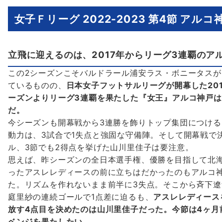
女子Ｆリーグ 2022-2023 第4節 アルコ
立飛に迎えるのは、2017年からリーグ3連覇のア
この2シーズンこそバルドラール浦安ラス・ボニータスが
ているものの、
日本女子フットサルリーグが開幕した201
ーズンよりリーグ3連覇を果たした『女王』アルコ神戸
だ。
今シーズンも開幕戦から3連勝を飾りトップ集団につける
動力は、3試合で1失点と強固な守備陣。そして開幕戦で
ル、3節でも2得点を挙げた山川里佳子は要注意。
思えば、昨シーズンの全日本選手権、優勝を目指して北
ったアスレレディースの前に立ちはだかったのもアルコ
た。リズムを作れないまま前半に3失点。そこから斉下遼
庭里紗の連続ゴールで1点差に迫るも、
アスレレディース
放す4点目を決めたのは山川里佳子だった。今節は4ヶ月
ベンジを果たしたい。