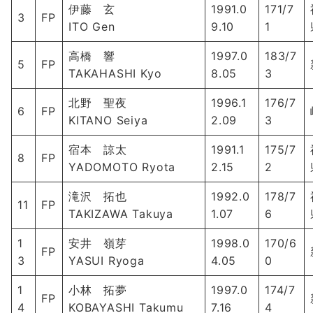
伊藤 玄
1991.0
171/7
3
FP
ITO Gen
9.10
1
高橋 響
1997.0
183/7
5
FP
TAKAHASHI Kyo
8.05
3
北野 聖夜
1996.1
176/7
6
FP
KITANO Seiya
2.09
3
宿本 諒太
1991.1
175/7
8
FP
YADOMOTO Ryota
2.15
2
滝沢 拓也
1992.0
178/7
11
FP
TAKIZAWA Takuya
1.07
6
1
安井 嶺芽
1998.0
170/6
FP
3
YASUI Ryoga
4.05
0
1
小林 拓夢
1997.0
174/7
FP
4
KOBAYASHI Takumu
7.16
4