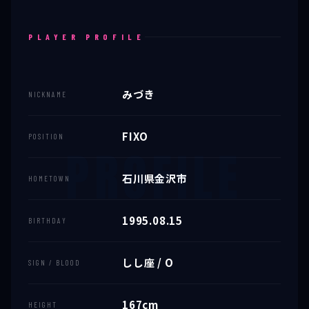
PLAYER PROFILE
みづき
NICKNAME
FIXO
POSITION
石川県金沢市
HOMETOWN
1995.08.15
BIRTHDAY
しし座 / O
SIGN / BLOOD
167cm
HEIGHT