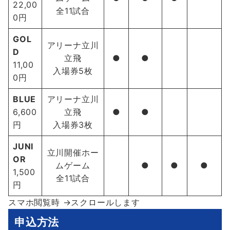
22,00
全11試合
0円
GOL
アリーナ立川
D
立飛
●
●
11,00
入場券5枚
0円
BLUE
アリーナ立川
6,600
立飛
●
●
円
入場券3枚
JUNI
立川開催ホー
OR
ムゲーム
●
●
●
1,500
全11試合
円
スマホ閲覧時 →スクロールします
申込方法