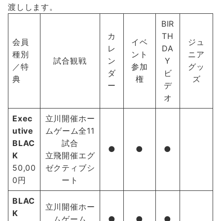
渡しします。
BIR
カ
TH
会員
イベ
ジュ
レ
DA
種別
ント
ニア
試合観戦
ン
Y
／特
参加
グッ
ダ
ビ
典
権
ズ
ー
デ
オ
Exec
立川開催ホー
utive
ムゲーム全11
BLAC
試合
●
●
●
K
立飛開催エグ
50,00
ゼクティブシ
0円
ート
BLAC
立川開催ホー
K
ムゲーム
●
●
●