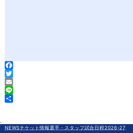
F
a
T
c
w
E
e
i
m
L
b
t
a
i
共
o
t
i
n
有
o
e
l
e
NEWS
チケット情報
選手・スタッフ
試合日程2026-27
k
r