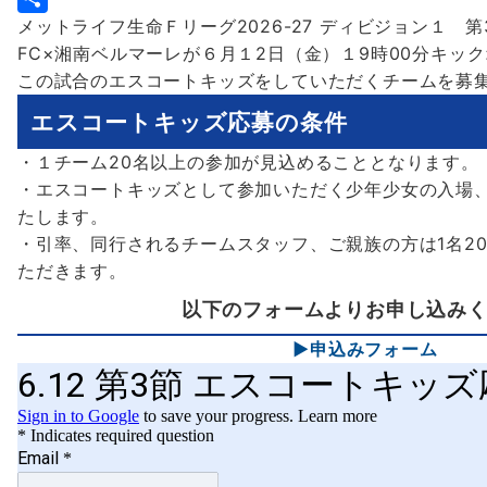
メットライフ生命Ｆリーグ2026-27 ディビジョン１ 
b
t
a
i
共
FC×湘南ベルマーレが６月１2日（金）１9時00分キッ
o
t
i
n
有
この試合のエスコートキッズをしていただくチームを募
o
e
l
e
エスコートキッズ応募の条件
k
r
・１チーム20名以上の参加が見込めることとなります。
・エスコートキッズとして参加いただく少年少女の入場
たします。
・引率、同行されるチームスタッフ、ご親族の方は1名20
ただきます。
以下のフォームよりお申し込み
▶申込みフォーム