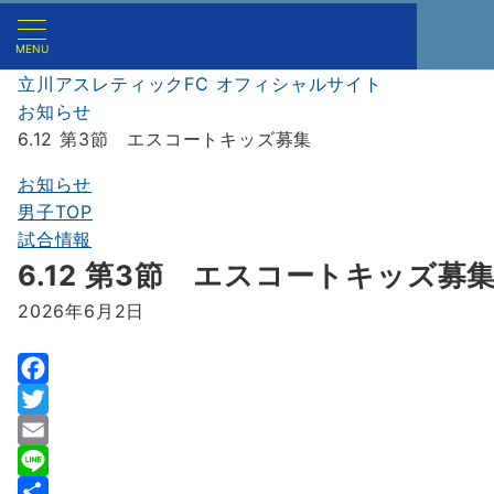
MENU
立川アスレティックFC オフィシャルサイト
お知らせ
6.12 第3節 エスコートキッズ募集
お知らせ
男子TOP
試合情報
6.12 第3節 エスコートキッズ募
2026年6月2日
F
a
T
c
w
E
e
i
m
L