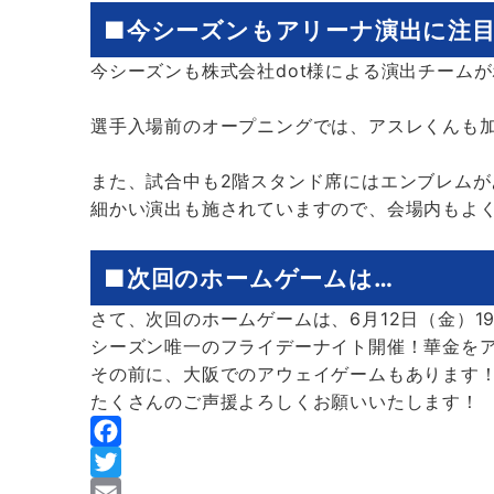
■今シーズンもアリーナ演出に注
今シーズンも株式会社dot様による演出チーム
選手入場前のオープニングでは、アスレくんも
また、試合中も2階スタンド席にはエンブレムが
細かい演出も施されていますので、会場内もよ
■次回のホームゲームは…
さて、次回のホームゲームは、6月12日（金）1
シーズン唯一のフライデーナイト開催！華金を
その前に、大阪でのアウェイゲームもあります
たくさんのご声援よろしくお願いいたします！
F
a
T