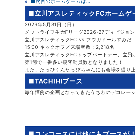
■次回のホームゲームは…
■立川アスレティックFCホームゲ
2026年5月31日（日）
メットライフ生命Fリーグ2026-27ディビジョン1
立川アスレティックFC vs フウガドールすみだ
15:30 キックオフ／来場者数：2,218名
立川アスレティックFCトップパートナー、立飛
第1節で一番多い観客動員数となりました！
また、たっぴくんたっぴちゃんにも会場を盛り
■TACHIHIブース
毎年恒例の企画となってきたうちわのデコレー
■コンコースには他にもブースが