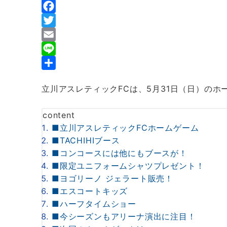
F
a
T
c
w
E
e
i
m
L
b
t
a
i
共
立川アスレティックFCは、5月31日（日）のホ
o
t
i
n
有
o
e
l
e
content
k
r
■立川アスレティックFCホームゲーム
■TACHIHIブース
■コンコースには他にもブースが！
■限定ユニフォームシャツプレゼント！
■ヨゴリーノ ジェラート販売！
■エスコートキッズ
■ハーフタイムショー
■今シーズンもアリーナ演出に注目！