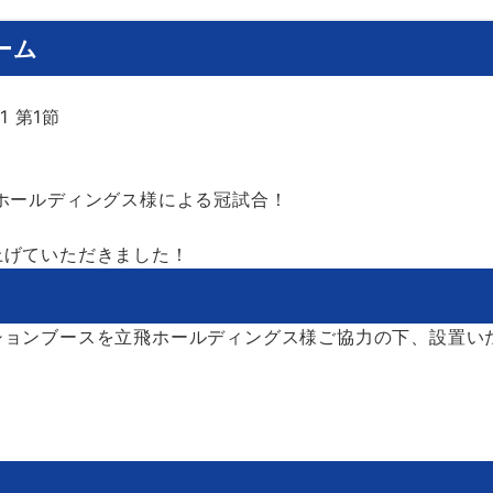
ーム
 第1節
ホールディングス様による冠試合！
上げていただきました！
ションブースを立飛ホールディングス様ご協力の下、設置い
！