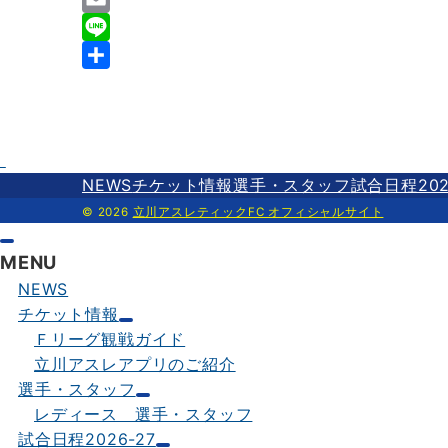
c
w
E
e
i
m
L
b
t
a
i
共
o
t
i
n
有
o
e
l
e
k
r
NEWS
チケット情報
選手・スタッフ
試合日程202
© 2026
立川アスレティックFC オフィシャルサイト
MENU
NEWS
チケット情報
Ｆリーグ観戦ガイド
立川アスレアプリのご紹介
選手・スタッフ
レディース 選手・スタッフ
試合日程2026-27