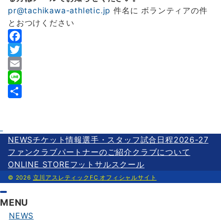
pr@tachikawa-athletic.jp
件名に ボランティアの件
とおつけください
F
a
T
c
w
E
e
i
m
L
b
t
a
i
共
o
t
i
n
有
o
e
l
e
NEWS
チケット情報
選手・スタッフ
試合日程2026-27
k
r
ファンクラブ
パートナーのご紹介
クラブについて
ONLINE STORE
フットサルスクール
© 2026
立川アスレティックFC オフィシャルサイト
MENU
NEWS