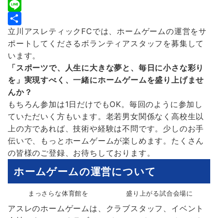
c
w
E
e
i
m
L
立川アスレティックFCでは、ホームゲームの運営をサ
b
t
a
i
共
ポートしてくださるボランティアスタッフを募集して
o
t
i
n
有
います。
o
e
l
e
「スポーツで、人生に大きな夢と、毎日に小さな彩り
k
r
を」実現すべく、一緒にホームゲームを盛り上げませ
んか？
もちろん参加は1日だけでもOK。毎回のように参加し
ていただいく方もいます。老若男女関係なく高校生以
上の方であれば、技術や経験は不問です。少しのお手
伝いで、もっとホームゲームが楽しめます。たくさん
の皆様のご登録、お待ちしております。
ホームゲームの運営について
まっさらな体育館を
盛り上がる試合会場に
アスレのホームゲームは、クラブスタッフ、イベント