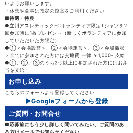
いようお願いします。
・休憩や食事は指定の控室をご利用ください。
■待遇・特典
●立川アスレティックFCボランティア限定Tシャツを2
回参加時に1枚プレゼント（新しくボランティアに参加
していただいた方限定）
●①＜会場設営＞、②＜会場運営＞、③＜会場撤収
＞全てに参加された方には交通費 一律 ￥1,000- 支給
●①、②、③のうち2つ以上に参加された方にはお弁
当を支給
お申し込み
こちらのフォームより登録してください
▶Googleフォームから登録
ご質問・お問合せ
■応募前にもう少し詳しく聞いてみたい、ご質問のあ
る方はメールでお知らせください。