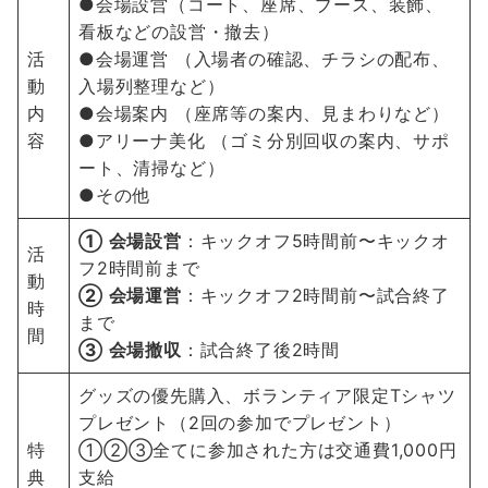
●会場設営（コート、座席、ブース、装飾、
看板などの設営・撤去）
活
●会場運営 （入場者の確認、チラシの配布、
動
入場列整理など）
内
●会場案内 （座席等の案内、見まわりなど）
容
●アリーナ美化 （ゴミ分別回収の案内、サポ
ート、清掃など）
●その他
① 会場設営
：キックオフ5時間前〜キックオ
活
フ2時間前まで
動
② 会場運営
：キックオフ2時間前〜試合終了
時
まで
間
③ 会場撤収
：試合終了後2時間
グッズの優先購入、ボランティア限定Tシャツ
プレゼント（2回の参加でプレゼント）
特
①②③全てに参加された方は交通費1,000円
典
支給