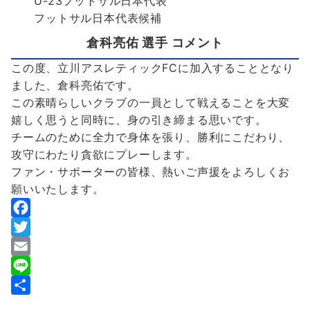
U-23フットサル日本代表
フットサル日本代表候補
倉科亮佑 選手 コメント
この度、立川アスレティックFCに加入することとなり
ました、倉科亮佑です。
この素晴らしいクラブの一員として戦えることを大変
嬉しく思うと同時に、身の引き締まる思いです。
チームのために全力で身体を張り、勝利にこだわり、
攻守にわたり貪欲にプレーします。
ファン・サポーターの皆様、熱いご声援をよろしくお
願いいたします。
F
a
T
c
w
E
e
i
m
L
b
t
a
i
共