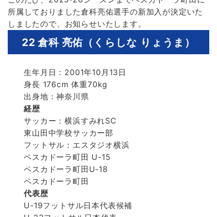
b
t
a
i
共
所属しておりました倉科亮佑選手の新加入が決定いた
o
t
i
n
有
しましたので、お知らせいたします。
o
e
l
e
22 倉科 亮佑（くらしな りょうま）
k
r
生年月日：2001年10月13日
身長 176cm 体重70kg
出身地：神奈川県
経歴
サッカー：横浜すみれSC
東山田中学校サッカー部
フットサル：エスタジオ横浜
ペスカドーラ町田 U-15
ペスカドーラ町田U-18
ペスカドーラ町田
代表歴
U-19フットサル日本代表候補