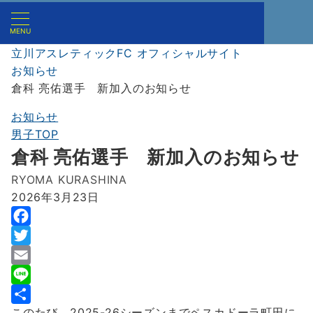
MENU
立川アスレティックFC オフィシャルサイト
お知らせ
倉科 亮佑選手 新加入のお知らせ
お知らせ
男子TOP
倉科 亮佑選手 新加入のお知らせ
RYOMA KURASHINA
2026年3月23日
F
a
T
c
w
E
e
i
m
L
このたび、2025-26シーズンまでペスカドーラ町田に