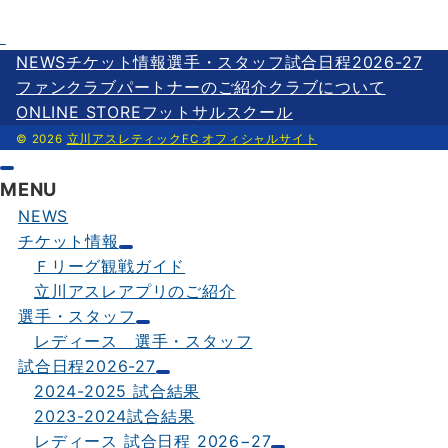
o
t
i
n
有
o
e
l
e
NEWS
チケット情報
選手・スタッフ
試合日程2026-27
k
r
ファンクラブ
パートナーのご紹介
クラブについて
ONLINE STORE
フットサルスクール
© 2026
立川アスレティックFC オフィシャルサイト
MENU
NEWS
チケット情報
Ｆリーグ観戦ガイド
立川アスレアプリのご紹介
選手・スタッフ
レディース 選手・スタッフ
試合日程2026-27
2024-2025 試合結果
2023-2024試合結果
レディース 試合日程 2026−27