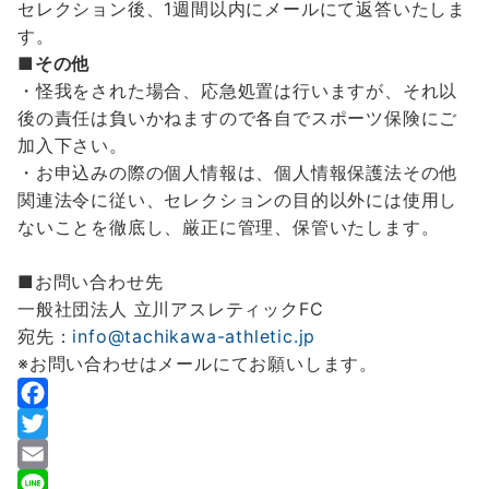
セレクション後、1週間以内にメールにて返答いたしま
す。
■その他
・怪我をされた場合、応急処置は行いますが、それ以
後の責任は負いかねますので各自でスポーツ保険にご
加入下さい。
・お申込みの際の個人情報は、個人情報保護法その他
関連法令に従い、セレクションの目的以外には使用し
ないことを徹底し、厳正に管理、保管いたします。
■お問い合わせ先
一般社団法人 立川アスレティックFC
宛先：
info@tachikawa-athletic.jp
※お問い合わせはメールにてお願いします。
F
a
T
c
w
E