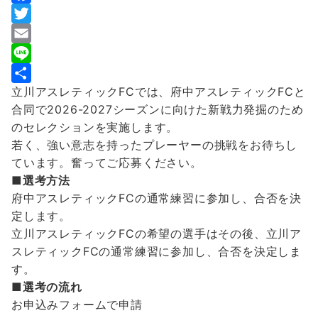
F
a
T
c
w
E
e
i
m
L
立川アスレティックFCでは、府中アスレティックFCと
b
t
a
i
共
合同で2026-2027シーズンに向けた新戦力発掘のため
o
t
i
n
有
のセレクションを実施します。
o
e
l
e
若く、強い意志を持ったプレーヤーの挑戦をお待ちし
k
r
ています。奮ってご応募ください。
■選考方法
府中アスレティックFCの通常練習に参加し、合否を決
定します。
立川アスレティックFCの希望の選手はその後、立川ア
スレティックFCの通常練習に参加し、合否を決定しま
す。
■選考の流れ
お申込みフォームで申請