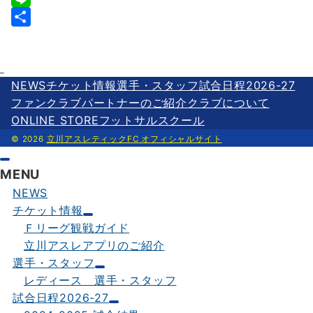
e
i
m
L
b
t
a
i
共
o
t
i
n
有
o
e
l
e
NEWS
チケット情報
選手・スタッフ
試合日程2026-27
k
r
ファンクラブ
パートナーのご紹介
クラブについて
ONLINE STORE
フットサルスクール
© 2026
立川アスレティックFC オフィシャルサイト
MENU
NEWS
チケット情報
Ｆリーグ観戦ガイド
立川アスレアプリのご紹介
選手・スタッフ
レディース 選手・スタッフ
試合日程2026-27