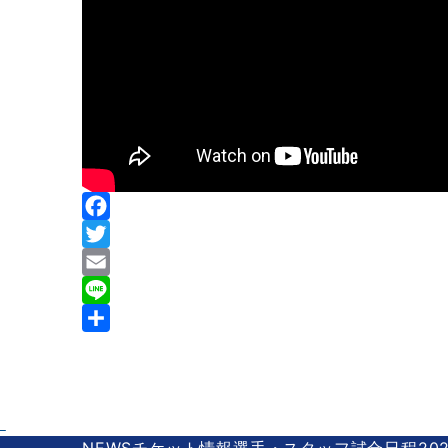
F
a
T
c
w
E
e
i
m
L
b
t
a
i
共
o
t
i
n
有
o
e
l
e
k
r