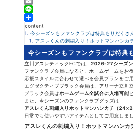
a
T
c
w
E
e
i
m
L
b
t
a
i
共
content
今シーズンもファンクラブは特典もりだくさ
o
t
i
n
有
アスレくんの刺繍入り！ホットマンハンカ
o
e
l
e
k
r
今シーズンもファンクラブは特典
立川アスレティックFCでは、
2026-27シー
ファンクラブ会員になると、ホームゲームをお
応援スタイルに合わせて選べる会員プランをご用
エグゼクティブブラック会員は、アリーナ立川
ブラック会員は
ホームゲーム全試合に入場可能
また、今シーズンのファンクラブグッズは
アスレくん刺繍入りホットマンハンカチ（24×2
日常でも使いやすいアイテムとしてご用意しま
アスレくんの刺繍入り！ホットマンハンカ