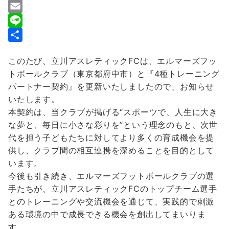
a
T
c
w
E
e
i
m
L
b
t
a
i
共
このたび、立川アスレティックFCは、エルマーズフッ
o
t
i
n
有
トボールクラブ（東京都府中市）と『4種トレーニング
o
e
l
e
パートナー契約』を更新いたしましたので、お知らせ
k
r
いたします。
本契約は、当クラブが掲げる“スポーツで、人生に大き
な夢と、毎日に小さな彩りを”という理念のもと、次世
代を担う子どもたちに対してより多くの育成機会を提
供し、クラブ間の相互連携を深めることを目的として
います。
今後も引き続き、エルマーズフットボールクラブの選
手たちが、立川アスレティックFCのトップチーム選手
とのトレーニングや交流機会を通じて、実践的で刺激
ある環境の中で成長できる機会を創出してまいりま
す。