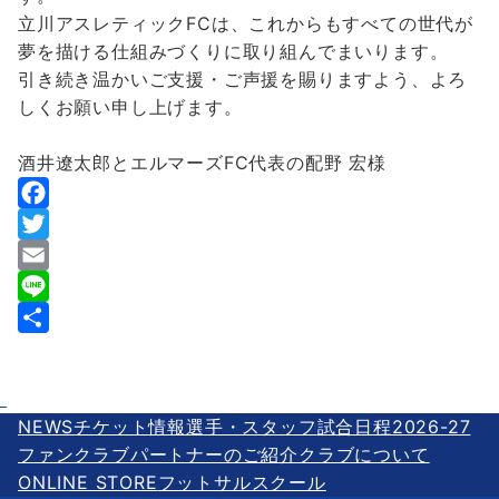
立川アスレティックFCは、これからもすべての世代が
夢を描ける仕組みづくりに取り組んでまいります。
引き続き温かいご支援・ご声援を賜りますよう、よろ
しくお願い申し上げます。
酒井遼太郎とエルマーズFC代表の配野 宏様
F
a
T
c
w
E
e
i
m
L
b
t
a
i
共
o
t
i
n
有
o
e
l
e
NEWS
チケット情報
選手・スタッフ
試合日程2026-27
k
r
ファンクラブ
パートナーのご紹介
クラブについて
ONLINE STORE
フットサルスクール