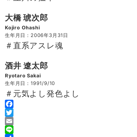
大橋 琥次郎
Kojiro Ohashi
生年月日：2006年3月31日
＃
直系アスレ魂
酒井 遼太郎
Ryotaro Sakai
生年月日：1991/9/10
＃元気よし発色よし
F
a
T
c
w
E