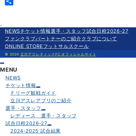
e
i
m
L
b
t
a
i
共
o
t
i
n
有
o
e
l
e
NEWS
チケット情報
選手・スタッフ
試合日程2026-27
k
r
ファンクラブ
パートナーのご紹介
クラブについて
ONLINE STORE
フットサルスクール
© 2026
立川アスレティックFC オフィシャルサイト
MENU
NEWS
チケット情報
Ｆリーグ観戦ガイド
立川アスレアプリのご紹介
選手・スタッフ
レディース 選手・スタッフ
試合日程2026-27
2024-2025 試合結果