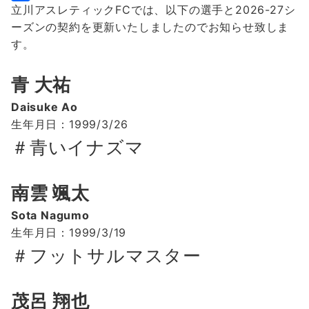
立川アスレティックFCでは、以下の選手と2026-27シ
b
t
a
i
共
ーズンの契約を更新いたしましたのでお知らせ致しま
o
t
i
n
有
す。
o
e
l
e
k
r
青 大祐
Daisuke Ao
生年月日：1999/3/26
＃青いイナズマ
南雲 颯太
Sota Nagumo
生年月日：1999/3/19
＃フットサルマスター
茂呂 翔也