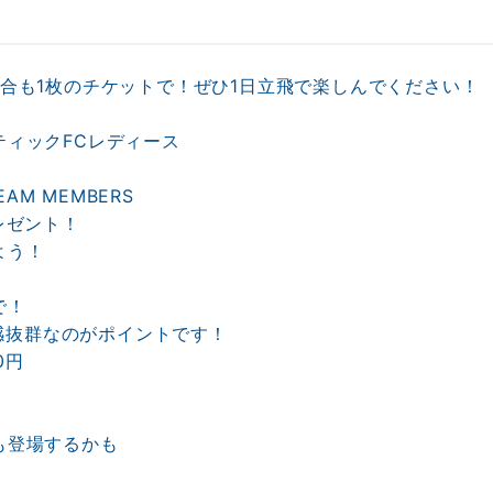
合も1枚のチケットで！ぜひ1日立飛で楽しんでください！
ィックFCレディース
TEAM MEMBERS
レゼント！
よう！
で！
感抜群なのがポイントです！
0円
も登場するかも