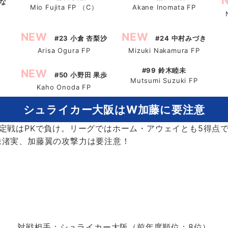
おな
Mio Fujita FP （C）
Akane Inomata FP
NEW
NEW
#23 小倉 杏梨沙
#24 中村みづき
Arisa Ogura FP
Mizuki Nakamura FP
#99 鈴木睦未
NEW
#50 小野田 果歩
Mutsumi Suzuki FP
Kaho Onoda FP
シュライカー大阪はW加藤に要注意
定戦はPKで負け。リーグではホーム・アウェイとも5得点
未渚実、加藤翼の攻撃力は要注意！
対戦相手：シュライカー大阪（前年度順位：8位）