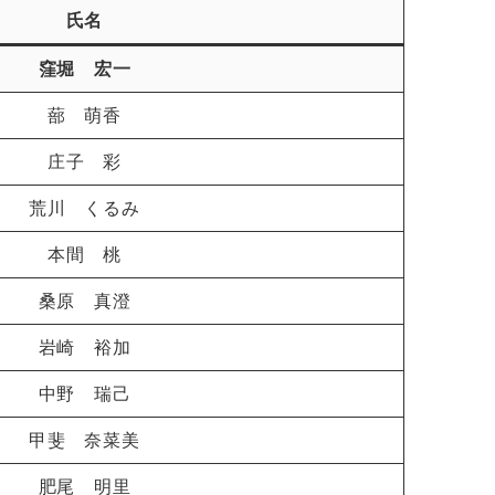
氏名
窪堀 宏一
蔀 萌香
庄子 彩
荒川 くるみ
本間 桃
桑原 真澄
岩崎 裕加
中野 瑞己
甲斐 奈菜美
肥尾 明里