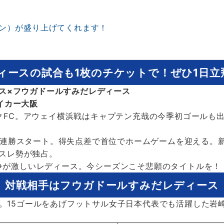
ワン）が盛り上げてくれます！
ィースの試合も1枚のチケットで！ぜひ1日
ィース×フウガドールすみだレディース
イカー大阪
ックFC。アウェイ横浜戦はキャプテン充哉の今季初ゴールも
2と連勝スタート。得失点差で首位でホームゲームを迎える。
アスレ勢が独占。
争が激しいレディース。今シーズンこそ悲願のタイトルを！
対戦相手はフウガドールすみだレディース
。15ゴールをあげフットサル女子日本代表でも活躍した岩