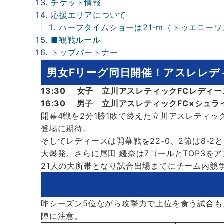
チケット情報
応援エリアについて
ハーフタイムショーは21-m（トゥエニー
■観戦ルール
トップパートナー
男女Fリーグ同日開催！アスレレデ
13:30 女子 立川アスレティックFCレデ
16:30 男子 立川アスレティックFC×シュラ
開幕4戦を2分1勝1敗で終えた立川アスレティ
登場に期待。
そしてレディースは開幕戦を22-0、2節は8-
大爆発。さらに尾田 緩奈は7ゴールとTOP3を
21人の大所帯となり試合出場までにチーム内競
昨シーズン5位ながら攻撃力で上位を食う試合も
陣に注意。