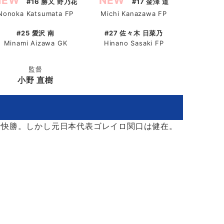
NEW
NEW
#16 勝又 野乃花
#17 金澤 道
Nonoka Katsumata FP
Michi Kanazawa FP
#25 愛沢 南
#27 佐々木 日菜乃
Minami Aizawa GK
Hinano Sasaki FP
監督
小野 直樹
で快勝。しかし元日本代表ゴレイロ関口は健在。