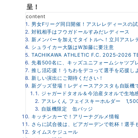
呈！
content
男女Fリーグ同日開催！アスレレディースの試
対戦相手はフウガドールすみだレディース
新メンバーを加えてタイトルへ！立川アスレテ
シュライカー大阪はW加藤に要注意
TACHIKAWA ATHLETIC F.C. 2025-2026 
先着500名に、キッズユニフォームシャツプ
推し活応援！うちわをデコって選手を応援し
新しい演出にご期待ください！
新グッズ登場！レディースアクスタも自販機
ジャガードタオル＆今治産タオルで生地
アスレくん フェイスキーホルダー 1,50
自販機限定 缶バッジ
キッチンカーで！アリーナグルメ情報
さらに試合後は、ビアガーデンで乾杯！選手
タイムスケジュール