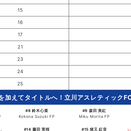
15
16
17
21
23
24
25
を加えてタイトルへ！立川アスレティックF
#8 鈴木心菜
#9 森田 美紅
P
Kokona Suzuki FP
Miku Morita FP
#14 藤田 実桜
#15 猪又 紅音