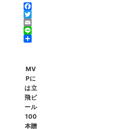
F
a
T
c
w
E
e
i
m
L
b
t
a
i
共
o
t
i
n
有
o
e
l
e
MV
k
r
Pに
は立
飛ビ
ール
100
本贈