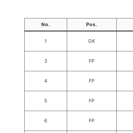
No.
Pos.
1
GK
3
FP
4
FP
5
FP
6
FP