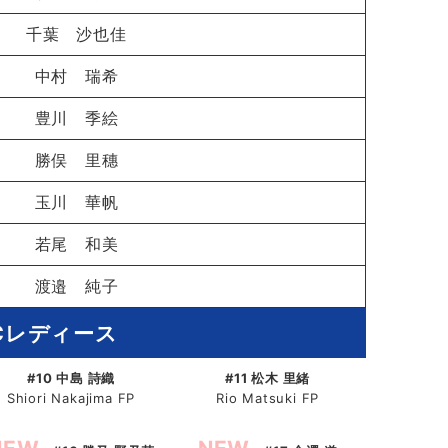
千葉 沙也佳
中村 瑞希
豊川 季絵
勝俣 里穗
玉川 華帆
若尾 和美
渡邉 純子
Cレディース
#10 中島 詩織
#11 松木 里緒
Shiori Nakajima FP
Rio Matsuki FP