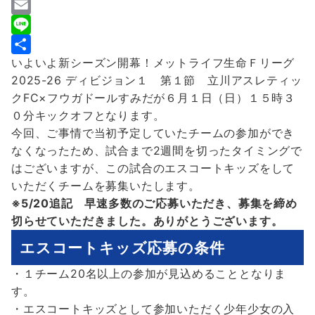
a
T
c
w
E
e
i
m
L
いよいよ新シーズン開幕！メットライフ生命Ｆリーグ
b
t
a
i
共
2025-26 ディビジョン１ 第１節 立川アスレティッ
o
t
i
n
有
クFC×フウガドールすみだが６月１日（日）１５時３
o
e
l
e
０分キックオフとなります。
k
r
今回、ご事情で当初予定していたチームの参加ができ
なくなったため、試合まで2週間を切ったタイミングで
はございますが、この試合のエスコートキッズをして
いただくチームを募集いたします。
※5/20追記 早速多数のご応募いただき、募集を締め
切らせていただきました。ありがとうございます。
エスコートキッズ応募の条件
・１チーム20名以上の参加が見込めることとなりま
す。
・エスコートキッズとして参加いただく少年少女の入