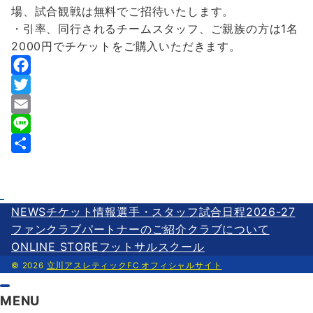
場、試合観戦は無料でご招待いたします。
・引率、同行されるチームスタッフ、ご親族の方は1名
2000円でチケットをご購入いただきます。
F
a
T
c
w
E
e
i
m
L
b
t
a
i
共
o
t
i
n
有
o
e
l
e
NEWS
チケット情報
選手・スタッフ
試合日程2026-27
k
r
ファンクラブ
パートナーのご紹介
クラブについて
ONLINE STORE
フットサルスクール
© 2026
立川アスレティックFC オフィシャルサイト
MENU