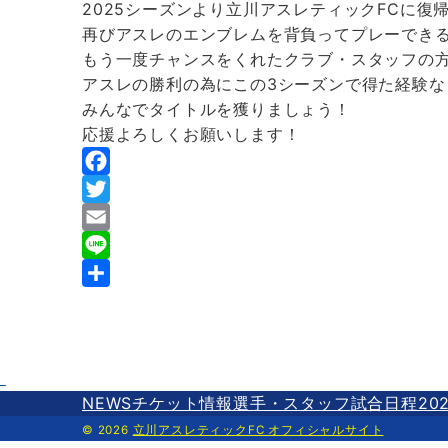
2025シーズンより立川アスレティックFCに
再びアスレのエンブレムを背負ってプレーでき
もう一度チャンスをくれたクラブ・スタッフの
アスレの勝利の為にこの3シーズンで得た経験
みんなでタイトルを獲りましょう！
応援よろしくお願いします！
F
a
T
c
w
E
e
i
m
L
b
t
a
i
共
o
t
i
n
有
o
e
l
e
k
r
NEWS
チケット情報
選手・スタッフ
試合日程202
© 2026
立川アスレティックFC オフィシャルサイト