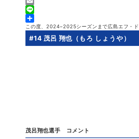
a
T
c
w
E
e
i
m
L
この度、2024−2025シーズンまで広島エフ
b
t
a
i
共
o
t
i
n
有
#14 茂呂 翔也（もろ しょうや）
o
e
l
e
k
r
茂呂翔也選手 コメント