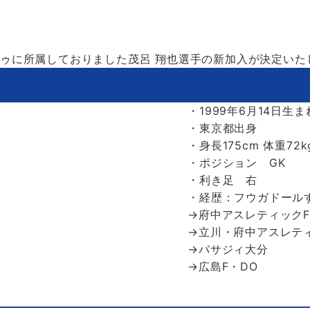
・ドゥに所属しておりました茂呂 翔也選手の新加入が決定い
・1999年6月14日生ま
・東京都出身
・身長175cm 体重72k
・ポジション GK
・利き足 右
・経歴：フウガドール
→府中アスレティック
→立川・府中アスレティ
→バサジィ大分
→広島F・DO