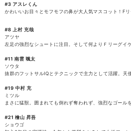
#3 アスレくん
かわいいお目々とモフモフの鼻が大人気マスコット！F
#8 上村 充哉
アツヤ
左足の強烈なシュートに注目。そして何よりＦリーグイケ
#11 南雲 颯太
ソウタ
抜群のフットサルIQとテクニックで主力として活躍。天
#19 中村 充
ミツル
まさに猛獣。囲まれても倒れず奪われず、強烈なゴール
#21 檜山 昇吾
ショウゴ