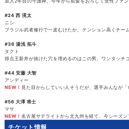
加入2年目の守護神。今年から前髪をおろして女性ファ
#24 西 滉太
ニシ
ブラジル武者修行で一皮むけたか。テンション高くチー
#36 湯浅 拓斗
タクト
得点王新井が抜けた穴を埋めるのはこの男。ワンタッチ
#44 安藤 大智
アンディー
NEW！
見た目からしていい人そうだが、選手みんなが「
#56 大澤 将士
マサ
NEW！
名古屋サテライトから北九州を経て、今シーズン
チケット情報