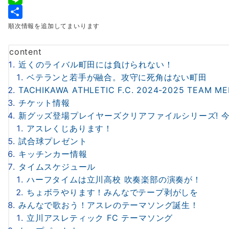
e
i
m
L
b
t
a
i
共
順次情報を追加してまいります
o
t
i
n
有
content
o
e
l
e
近くのライバル町田には負けられない！
k
r
ベテランと若手が融合。攻守に死角はない町田
TACHIKAWA ATHLETIC F.C. 2024-2025 TEAM M
チケット情報
新グッズ登場プレイヤーズクリアファイルシリーズ! 今
アスレくじあります！
試合球プレゼント
キッチンカー情報
タイムスケジュール
ハーフタイムは立川高校 吹奏楽部の演奏が！
ちょボラやります！みんなでテープ剥がしを
みんなで歌おう！アスレのテーマソング誕生！
立川アスレティック FC テーマソング