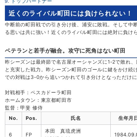
トップパートナー
近くのライバル町田には負けられない！
中断前の町田戦での引き分け後、浦安に敗戦。そして中
る思いは共に強い！近くのライバル町田には絶対に負け
ベテランと若手が融合。攻守に死角はない町田
昨シーズンは最終節で名古屋オーシャンズに1-2で敗れ
と充実した戦力。昨シーズン町田のゴールに鍵をかけ続
での対戦は3-0から追いつかれて引き分けとなっただけ
対戦相手：ペスカドーラ町田
ホームタウン：東京都町田市
監督：甲斐 修侍
No.
Pos.
氏名
生年月
本田 真琉虎洲
6
FP
1984.09.