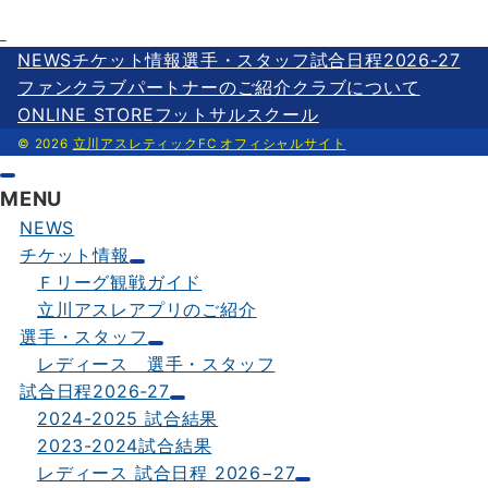
o
t
i
n
有
o
e
l
e
NEWS
チケット情報
選手・スタッフ
試合日程2026-27
k
r
ファンクラブ
パートナーのご紹介
クラブについて
ONLINE STORE
フットサルスクール
© 2026
立川アスレティックFC オフィシャルサイト
MENU
NEWS
チケット情報
Ｆリーグ観戦ガイド
立川アスレアプリのご紹介
選手・スタッフ
レディース 選手・スタッフ
試合日程2026-27
2024-2025 試合結果
2023-2024試合結果
レディース 試合日程 2026−27