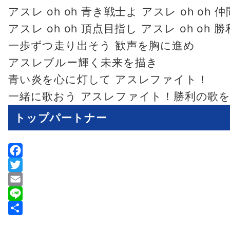
アスレ oh oh 青き戦士よ アスレ oh oh
アスレ oh oh 頂点目指し アスレ oh oh
一歩ずつ走り出そう 歓声を胸に進め
アスレブルー輝く未来を描き
青い炎を心に灯して アスレファイト！
一緒に歌おう アスレファイト！勝利の歌
トップパートナー
F
a
T
c
w
E
e
i
m
L
b
t
a
i
共