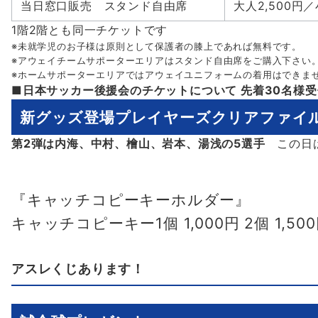
当日窓口販売 スタンド自由席
大人2,500円／
1階2階とも同一チケットです
※未就学児のお子様は原則として保護者の膝上であれば無料です。
※アウェイチームサポーターエリアはスタンド自由席をご購入下さい
※ホームサポーターエリアではアウェイユニフォームの着用はできま
■日本サッカー後援会のチケットについて 先着30名様
新グッズ登場プレイヤーズクリアファイ
第2弾は内海、中村、檜山、岩本、湯浅の5選手
この日は
『キャッチコピーキーホルダー』
キャッチコピーキー1個 1,000円
2個 1,50
アスレくじあります！