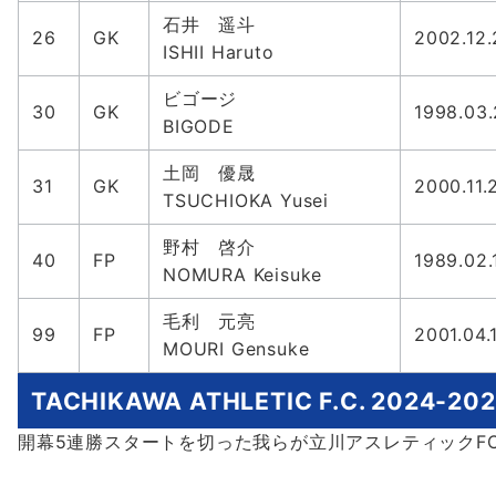
石井 遥斗
26
GK
2002.12.
ISHII Haruto
ビゴージ
30
GK
1998.03
BIGODE
土岡 優晟
31
GK
2000.11.
TSUCHIOKA Yusei
野村 啓介
40
FP
1989.02.
NOMURA Keisuke
毛利 元亮
99
FP
2001.04.
MOURI Gensuke
TACHIKAWA ATHLETIC F.C. 2024-2
開幕5連勝スタートを切った我らが立川アスレティックF