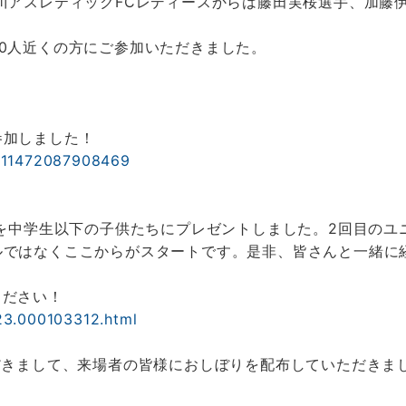
川アスレティックFCレディースからは藤田実桜選手、加藤
0人近くの方にご参加いただきました。
参加しました！
5911472087908469
ムを中学生以下の子供たちにプレゼントしました。2回目の
ルではなくここからがスタートです。是非、皆さんと一緒に
ください！
23.000103312.html
だきまして、来場者の皆様におしぼりを配布していただきま