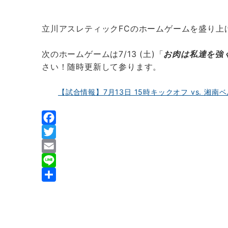
立川アスレティックFCのホームゲームを盛り上
次のホームゲームは7/13 (土)「
お肉は私達を強く
さい！随時更新して参ります。
【試合情報】7月13日 15時キックオフ vs. 湘
F
a
T
c
w
E
e
i
m
L
b
t
a
i
共
o
t
i
n
有
o
e
l
e