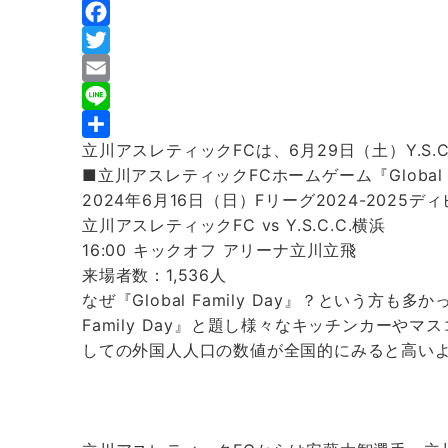
F
a
T
c
w
E
e
i
m
L
立川アスレティックFCは、6月29日（土）Y.S.C.
b
t
a
i
共
■立川アスレティックFCホームゲーム『Global Fa
o
t
i
n
有
2024年6月16日（日）Fリーグ2024-2025デ
o
e
l
e
立川アスレティックFC vs Y.S.C.C.横浜
k
r
16:00 キックオフ アリーナ立川立飛
来場者数：1,536人
なぜ『Global Family Day』？という方も多
Family Day』と題し様々なキッチンカーや
しての外国人人口の数値が全国的にみると高い