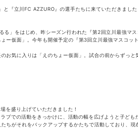
f FC』と『立川FC AZZURO』の選手たちに来ていただき
るる」をはじめ、昨シーズン行われた『第2回立川最強マ
ちょー仮面」。今年も開催予定の『第3回立川最強マスコッ
長のお気に入りは「えのちょー仮面」。試合の前からずっと
会場を盛り上げていただきました！
スクラブでの活動をきっかけに、活動の幅を広げようと子ど
たちがそれをバックアップするかたちで活動しており、現