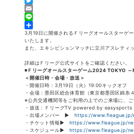
F
a
T
c
w
E
e
i
m
L
3月19日に開催されるＦリーグオールスターゲーム202
b
t
a
i
共
いたします。
o
t
i
n
有
また、エキシビションマッチに立川アスレティッ
o
e
l
e
k
r
詳細はＦリーグ公式サイトをご確認ください。
◾️Ｆリーグオールスターゲーム2024 TOKYO ～Fun F
＜開催日時・会場・放送＞
・開催日時：3月19日（火）19:00キックオフ
・会場：墨田区総合体育館（東京都墨田区錦糸４丁
※公共交通機関等をご利用の上でのご来場に、ご
・放送：ＦリーグTV powered by easysports
・出場メンバー ▶
https://www.fleague.j
・チケット情報▶
https://www.fleague.jp/
・スケジュール▶
https://www.fleague.jp/