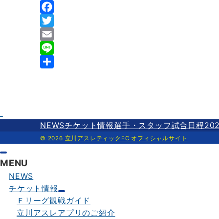
F
a
T
c
w
E
e
i
m
L
b
t
a
i
共
o
t
i
n
有
o
e
l
e
k
r
NEWS
チケット情報
選手・スタッフ
試合日程202
© 2026
立川アスレティックFC オフィシャルサイト
MENU
NEWS
チケット情報
Ｆリーグ観戦ガイド
立川アスレアプリのご紹介