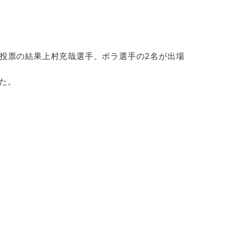
～に、ファン投票の結果上村充哉選手、ボラ選手の2名が出場
た。