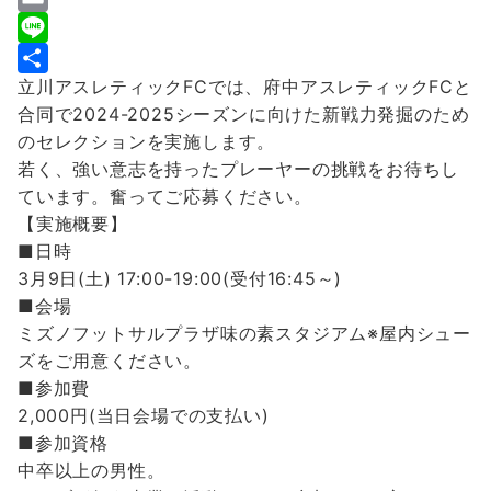
c
w
E
e
i
m
L
立川アスレティックFCでは、府中アスレティックFCと
b
t
a
i
共
合同で2024-2025シーズンに向けた新戦力発掘のため
o
t
i
n
有
のセレクションを実施します。
o
e
l
e
若く、強い意志を持ったプレーヤーの挑戦をお待ちし
k
r
ています。奮ってご応募ください。
【実施概要】
■日時
3月9日(土) 17:00-19:00(受付16:45～)
■会場
ミズノフットサルプラザ味の素スタジアム※屋内シュー
ズをご用意ください。
■参加費
2,000円(当日会場での支払い)
■参加資格
中卒以上の男性。