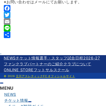
※お問い合わせはメールにてお願いします。
F
a
T
c
w
E
e
i
m
L
b
t
a
i
共
o
t
i
n
有
o
e
l
e
NEWS
チケット情報
選手・スタッフ
試合日程2026-27
k
r
ファンクラブ
パートナーのご紹介
クラブについて
ONLINE STORE
フットサルスクール
© 2026
立川アスレティックFC オフィシャルサイト
MENU
NEWS
チケット情報