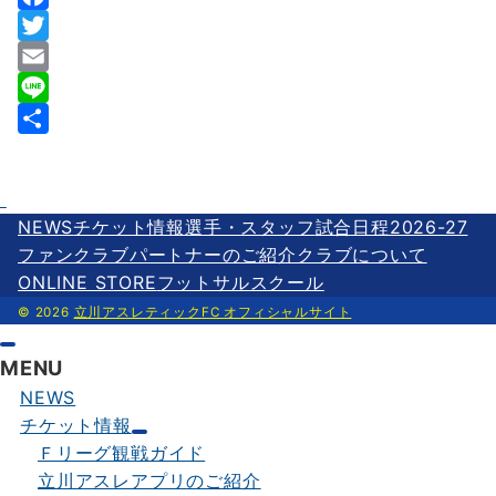
F
a
T
c
w
E
e
i
m
L
b
t
a
i
共
o
t
i
n
有
o
e
l
e
NEWS
チケット情報
選手・スタッフ
試合日程2026-27
k
r
ファンクラブ
パートナーのご紹介
クラブについて
ONLINE STORE
フットサルスクール
© 2026
立川アスレティックFC オフィシャルサイト
MENU
NEWS
チケット情報
Ｆリーグ観戦ガイド
立川アスレアプリのご紹介