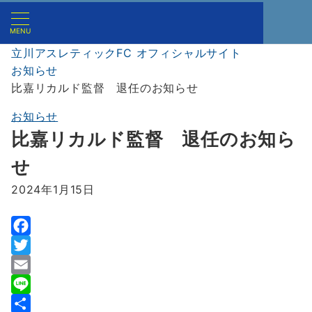
MENU
立川アスレティックFC オフィシャルサイト
お知らせ
比嘉リカルド監督 退任のお知らせ
お知らせ
比嘉リカルド監督 退任のお知ら
せ
2024年1月15日
F
a
T
c
w
E
e
i
m
L