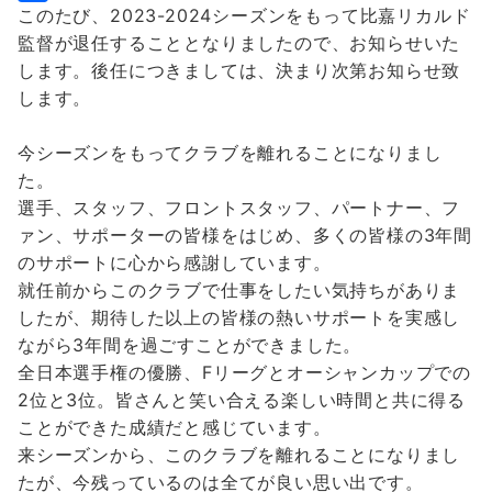
このたび、2023-2024シーズンをもって比嘉リカルド
b
t
a
i
共
監督が退任することとなりましたので、お知らせいた
o
t
i
n
有
します。後任につきましては、決まり次第お知らせ致
o
e
l
e
します。
k
r
今シーズンをもってクラブを離れることになりまし
た。
選手、スタッフ、フロントスタッフ、パートナー、フ
ァン、サポーターの皆様をはじめ、多くの皆様の3年間
のサポートに心から感謝しています。
就任前からこのクラブで仕事をしたい気持ちがありま
したが、期待した以上の皆様の熱いサポートを実感し
ながら3年間を過ごすことができました。
全日本選手権の優勝、Fリーグとオーシャンカップでの
2位と3位。皆さんと笑い合える楽しい時間と共に得る
ことができた成績だと感じています。
来シーズンから、このクラブを離れることになりまし
たが、今残っているのは全てが良い思い出です。