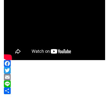
F
a
T
c
w
E
e
i
m
L
b
t
a
i
共
o
t
i
n
有