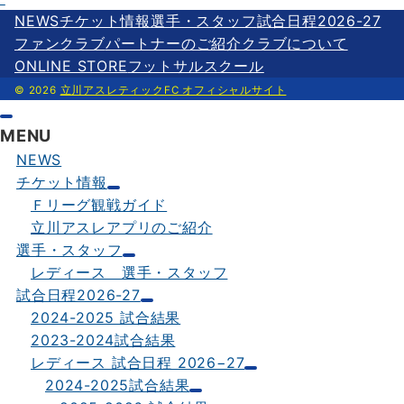
o
e
l
e
NEWS
チケット情報
選手・スタッフ
試合日程2026-27
k
r
ファンクラブ
パートナーのご紹介
クラブについて
ONLINE STORE
フットサルスクール
© 2026
立川アスレティックFC オフィシャルサイト
MENU
NEWS
チケット情報
Ｆリーグ観戦ガイド
立川アスレアプリのご紹介
選手・スタッフ
レディース 選手・スタッフ
試合日程2026-27
2024-2025 試合結果
2023-2024試合結果
レディース 試合日程 2026−27
2024-2025試合結果