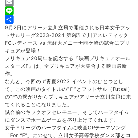
a
T
c
w
E
e
i
m
L
9月2日にアリーナ立川立飛で開催される日本女子フッ
b
t
a
i
共
トサルリーグ2023-2024 第9節 立川アスレティック
o
t
i
n
有
FCレディース vs 流経大メニーナ龍ケ崎の試合にプリ
o
e
l
e
キュアが登場！
k
r
プリキュア20周年を記念する『映画プリキュアオール
スターズF』は、全プリキュアが大集合する映画最新
作。
なんと、今回の #青夏2023 イベントのひとつとし
て、この映画のタイトルの“Ｆ”とフットサル（Futsal）
の“F”の繋がりからプリキュアがアリーナ立川立飛に来
てくれることになりました。
試合前のキックオフセレモニー、そしてハーフタイム
にダンスでホームゲームを盛り上げてくれます。
女子Ｆリーグのハーフタイムに映画OPテーマソング
「For “F”」にのせて、立川女子高等学校ダンス部とコ