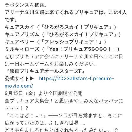
ラボダンスを披露。
アリーナ立川立飛に来てくれるプリキュアは、この4人
です。
キュアスカイ（「ひろがるスカイ！プリキュア」）
キュアプリズム（「ひろがるスカイ！プリキュア」）
キュアベリー（「フレッシュプリキュア！」）
ミルキィローズ（「Yes！プリキュア5GOGO！」）
ぜひプリキュアに会いにアリーナ立川立飛へ！この日
は一日ホームゲームをお楽しみください。
『映画プリキュアオールスターズF』
公式サイト▶
https://2023allstars-f.precure-
movie.com/
9月15日（金）より全国劇場で公開
全プリキュア大集合！と思いきや、みんなバラバラに
～～～！？
『ここはどこ…？』――ソラが目を覚ますと、そこに
広がっていたのは、ふしぎな世界…。
どうやらましろたちとはぐれちゃったみたい…。で