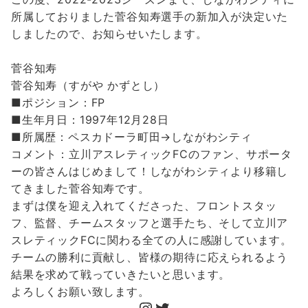
b
t
a
i
共
所属しておりました菅谷知寿選手の新加入が決定いた
o
t
i
n
有
しましたので、お知らせいたします。
o
e
l
e
k
r
菅谷知寿
菅谷知寿（すがや かずとし）
■ポジション：FP
■生年月日：1997年12月28日
■所属歴：ペスカドーラ町田→しながわシティ
コメント：立川アスレティックFCのファン、サポータ
ーの皆さんはじめまして！しながわシティより移籍し
てきました菅谷知寿です。
まずは僕を迎え入れてくださった、フロントスタッ
フ、監督、チームスタッフと選手たち、そして立川ア
スレティックFCに関わる全ての人に感謝しています。
チームの勝利に貢献し、皆様の期待に応えられるよう
結果を求めて戦っていきたいと思います。
よろしくお願い致します。
Instagram
Twitter