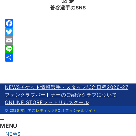
菅谷選手のSNS
F
a
T
c
w
E
e
i
m
L
b
t
a
i
共
o
t
i
n
有
o
e
l
e
NEWS
チケット情報
選手・スタッフ
試合日程2026-27
k
r
ファンクラブ
パートナーのご紹介
クラブについて
ONLINE STORE
フットサルスクール
© 2026
立川アスレティックFC オフィシャルサイト
MENU
NEWS