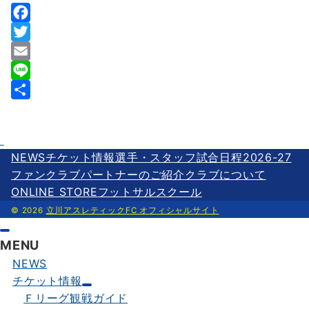
F
a
T
c
w
E
e
i
m
L
b
t
a
i
共
o
t
i
n
有
o
e
l
e
NEWS
チケット情報
選手・スタッフ
試合日程2026-27
k
r
ファンクラブ
パートナーのご紹介
クラブについて
ONLINE STORE
フットサルスクール
© 2026
立川アスレティックFC オフィシャルサイト
MENU
NEWS
チケット情報
Ｆリーグ観戦ガイド