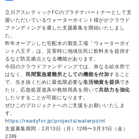
b
t
a
i
共
立川アスレティックFCのプラチナパートナーとして支
o
t
i
n
有
援いただいているウォーターポイント様ががクラウド
o
e
l
e
ファンディングを通した支援募集を開始いたしまし
k
r
た。
昨年オープンした宅配水の製造工場「ウォーターポイ
ント八王子」は、災害時に地域住民に飲料水を提供す
るなど防災拠点となる機能があります。
今回のクラウドファンディングでは、単なる給水所で
はなく、
民間緊急避難所としての機能を付加
すること
で、生き抜くために最低限必要な
生活物資を提供
でき
たり、応急処置道具や救助用具を用いて
共助力を強化
したりすることが可能になります。
ぜひこのプロジェクトへのご支援をお願いいたしま
す。
https://readyfor.jp/projects/waterpoint
支援募集期間：2月13日（月）12時〜3月31日（金）
23時