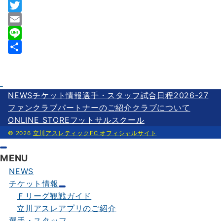
F
a
T
c
w
E
e
i
m
L
b
t
a
i
共
o
t
i
n
有
o
e
l
e
NEWS
チケット情報
選手・スタッフ
試合日程2026-27
k
r
ファンクラブ
パートナーのご紹介
クラブについて
ONLINE STORE
フットサルスクール
© 2026
立川アスレティックFC オフィシャルサイト
MENU
NEWS
チケット情報
Ｆリーグ観戦ガイド
立川アスレアプリのご紹介
選手・スタッフ