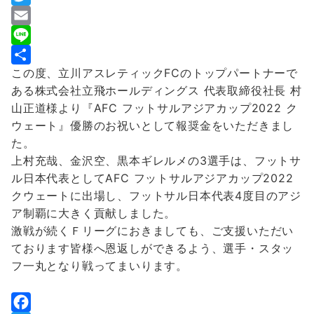
a
T
c
w
E
e
i
m
L
この度、立川アスレティックFCのトップパートナーで
b
t
a
i
共
ある株式会社立飛ホールディングス 代表取締役社長 村
o
t
i
n
有
山正道様より『AFC フットサルアジアカップ2022 ク
o
e
l
e
ウェート』優勝のお祝いとして報奨金をいただきまし
k
r
た。
上村充哉、金沢空、黒本ギレルメの3選手は、フットサ
ル日本代表としてAFC フットサルアジアカップ2022
クウェートに出場し、フットサル日本代表4度目のアジ
ア制覇に大きく貢献しました。
激戦が続くＦリーグにおきましても、ご支援いただい
ております皆様へ恩返しができるよう、選手・スタッ
フ一丸となり戦ってまいります。