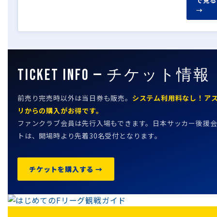
で見る
→
TICKET INFO — チケット情報
前売り完売時以外は当日券も販売。
システム利用料なし！ア
リからの購入がお得です。
ファンクラブ会員は先行入場もできます。日本サッカー後援
トは、開場時より先着30名受付となります。
SPECTATOR GUIDE
チケットを購入する →
MATCH GUIDE
はじめてのFリーグ観戦ガイド