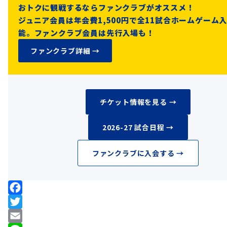
おトクに観戦するならファンクラブがオススメ！
観戦ガイドを読む →
ジュニア会員は年会費1,500円で全11試合ホームゲーム
能。ファンクラブ会員は先行入場も！
ファンクラブ詳細 →
チケット情報を見る →
2026-27 試合日程 →
ファンクラブに入会する →
F
a
T