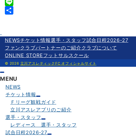
c
w
E
e
i
m
L
b
t
a
i
共
o
t
i
n
有
o
e
l
e
NEWS
チケット情報
選手・スタッフ
試合日程2026-27
k
r
ファンクラブ
パートナーのご紹介
クラブについて
ONLINE STORE
フットサルスクール
© 2026
立川アスレティックFC オフィシャルサイト
MENU
NEWS
チケット情報
Ｆリーグ観戦ガイド
立川アスレアプリのご紹介
選手・スタッフ
レディース 選手・スタッフ
試合日程2026-27