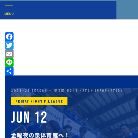
MENU
F
a
T
c
w
E
e
i
m
L
b
t
a
i
共
o
t
i
n
有
2026–27 SEASON — 第3節 HOME MATCH INFORMATION
o
e
l
e
FRIDAY NIGHT F.LEAGUE
k
r
JUN 12
金曜夜の泉体育館へ！