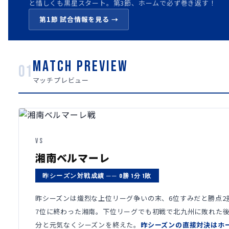
と惜しくも黒星スタート。第3節、ホームで必ず巻き返す！
第1節 試合情報を見る →
MATCH PREVIEW
01
マッチプレビュー
VS
湘南ベルマーレ
昨シーズン対戦成績 ── 0勝 1分 1敗
昨シーズンは熾烈な上位リーグ争いの末、6位すみだと勝点2
7位に終わった湘南。下位リーグでも初戦で北九州に敗れた後
分と元気なくシーズンを終えた。
昨シーズンの直接対決はホ