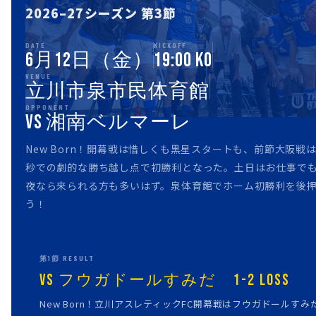
2026–27シーズン 第3節
DATE
KICKOFF
6月12日（金）
19:00 KO
VENUE
立川市泉市民体育館
OPPONENT
vs 湘南ベルマーレ
New Born！開幕戦は惜しくも黒星スタートも、前節大阪戦
秒での劇的な勝ち越し点で初勝利となった。土日はお仕事で
夜なら来られる方も多いはず。泉体育館でホーム初勝利を後
う！
第1節 RESULT
vs フウガドールすみだ 1-2 LOSS
New Born！立川アスレティックFC開幕戦はフウガドールすみだ